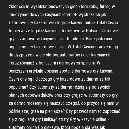
zbiór ściśle wyselekcjonowanych gier, które robią furorę w
międzynarodowych kasynach internetowych takich jak …
Darmowe gry hazardowe i legalne kasyno online Total Casino
to pierwsze legalne kasyno internetowe w Polsce. Darmowe
gry hazardowe w kasynie online to ruletka, Blackjack i inne
popularne gry hazardowe online. W Total Casino gracze mają
do dyzpozycji wiele slotów, automatów i gier karcianych.
Teraz również z bonusami i darmowymi spinami. W
poniższym artykule opisane zostaną darmowe gry kasyno.
Czym one są i dlaczego gry hazardowe za darmo są tak
popularne? Czy automaty za darmo różnią się od swoich
płatnych odpowiedników oraz czy grając w automaty do gry
za darmo możemy się nauczyć czegoś, co przyda się nam w
późniejszej grze na pieniądze? Czy pozwoli nam to zapoznać
się z regułami gry i uniknąć straty Gry w kasynie online -
automaty online Co ciekawe, która będzie dla Was jak