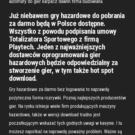
automaty do gier karpacz dawnn firma budowlana.
Już niebawem gry hazardowe do pobrania
za darmo będą w Polsce dostępne.
Wszystko z powodu podpisania umowy
Totalizatora Sportowego z firmą
Playtech. Jeden z najważniejszych
dostawców oprogramowania gier
hazardowych będzie odpowiedzialny za
stworzenie gier, w tym także hot spot
download.
Gry hazardowe za darmo bez logowania to naprawdę
pożyteczna forma rozrywki. Poznaj najlepszych producentów
gier. Na rynku istnieje wiele firm produkujących maszyny
hazardowe, także w wersji download trudno jest
poczatkującym wskazać tych godnych uwagi w kasynie. I tu
możesz napotkać na naprawdę poważny problem. Ważne są