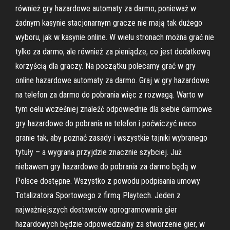
również gry hazardowe automaty za darmo, ponieważ w
żadnym kasynie stacjonarnym gracze nie mają tak dużego
wyboru, jak w kasynie online. W wielu stronach można grać nie
tylko za darmo, ale również za pieniądze, co jest dodatkową
korzyścią dla graczy. Na początku polecamy grać w gry
online hazardowe automaty za darmo. Graj w gry hazardowe
na telefon za darmo do pobrania więc z rozwagą. Warto w
tym celu wcześniej znaleźć odpowiednie dla siebie darmowe
gry hazardowe do pobrania na telefon i poćwiczyć nieco
granie tak, aby poznać zasady i wszystkie tajniki wybranego
tytuły – a wygrana przyjdzie znacznie szybciej. Już
niebawem gry hazardowe do pobrania za darmo będą w
Polsce dostępne. Wszystko z powodu podpisania umowy
Totalizatora Sportowego z firmą Playtech. Jeden z
najważniejszych dostawców oprogramowania gier
hazardowych będzie odpowiedzialny za stworzenie gier, w