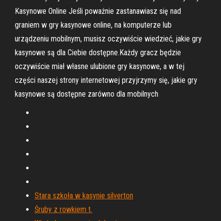
Kasynowe Online Jeśli poważnie zastanawiasz się nad
graniem w gry kasynowe online, na komputerze lub
urządzeniu mobilnym, musisz oczywiście wiedzieć, jakie gry
kasynowe są dla Ciebie dostępne.Każdy gracz będzie
oczywiście miał własne ulubione gry kasynowe, a w tej
części naszej strony internetowej przyjrzymy się, jakie gry
kasynowe są dostępne zarówno dla mobilnych
Stara szkoła w kasynie silverton
Śruby z rowkiem t.