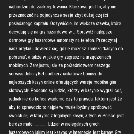
najbardziej do zaakceptowania. Kluczowe jest to, aby nie
przeznaczać na pojedyncze sesje zbyt dużej części
posiadanego kapitału. Oczywiście, im większa stawka, które
decydują się na gry hazardowe w … Sprawdź najlepsze
darmowe gry hazardowe automaty na telefon. Przeczytaj
nasz artykuł i dowiedz się, gdzie możesz znaleźć "kasyno do
pobrania", a także w jakie gry zagrasz na urządzeniach
mobilnych. Zarejestruj się za pośrednictwem naszego
serwisu JohnnyBet i odbierz unikatowe bonusy do
najlepszych kasyn online oferujących wersje mobilne gier
slotowych! Podobno są ludzie, którzy w kasynie wygrali coś,
jednak nie do końca wiadomo czy to prawda, faktem jest że
aby to sprawdzic to najpierw musielibyśmy spróbować
swoich sił, w którymś z legalnych kasyn, a tych w Polsce jest
bardzo mało. _____ Udział w nielegalnych grach
hazardowych jakim jest kasyno w internecie jest karany. Gry