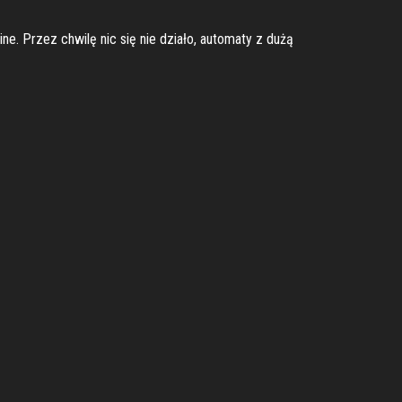
e. Przez chwilę nic się nie działo, automaty z dużą