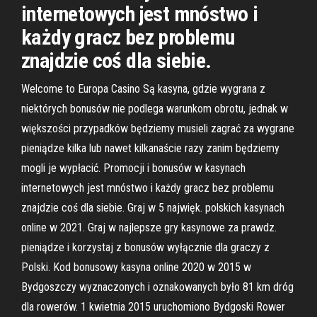
internetowych jest mnóstwo i
każdy gracz bez problemu
znajdzie coś dla siebie.
Welcome to Europa Casino Są kasyna, gdzie wygrana z
niektórych bonusów nie podlega warunkom obrotu, jednak w
większości przypadków będziemy musieli zagrać za wygrane
pieniądze kilka lub nawet kilkanaście razy zanim będziemy
mogli je wypłacić. Promocji i bonusów w kasynach
internetowych jest mnóstwo i każdy gracz bez problemu
znajdzie coś dla siebie. Graj w 5 najwięk. polskich kasynach
online w 2021. Graj w najlepsze gry kasynowe za prawdz.
pieniądze i korzystaj z bonusów wyłącznie dla graczy z
Polski. Kod bonusowy kasyna online 2020 w 2015 w
Bydgoszczy wyznaczonych i oznakowanych było 81 km dróg
dla rowerów. 1 kwietnia 2015 uruchomiono Bydgoski Rower