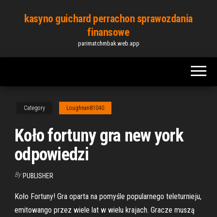
Skip
kasyno guichard perrachon sprawozdania
to
finansowe
the
parimatchmbak.web.app
content
Category
Loughnan81040
Koło fortuny gra new york
odpowiedzi
By
PUBLISHER
Koło Fortuny! Gra oparta na pomyśle popularnego teleturnieju,
emitowango przez wiele lat w wielu krajach. Gracze muszą