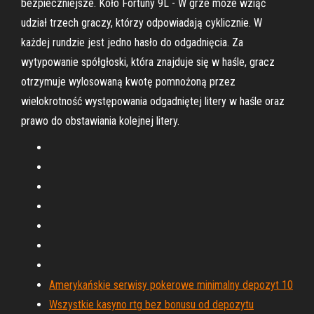
bezpieczniejsze. Koło Fortuny 9L - W grze może wziąć
udział trzech graczy, którzy odpowiadają cyklicznie. W
każdej rundzie jest jedno hasło do odgadnięcia. Za
wytypowanie spółgłoski, która znajduje się w haśle, gracz
otrzymuje wylosowaną kwotę pomnożoną przez
wielokrotność występowania odgadniętej litery w haśle oraz
prawo do obstawiania kolejnej litery.
Amerykańskie serwisy pokerowe minimalny depozyt 10
Wszystkie kasyno rtg bez bonusu od depozytu