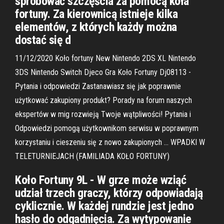
spróbować szczęścia za pomocą koła
fortuny. Za kierownicą istnieje kilka
elementów, z których każdy można
dostać się d
11/12/2020 Koło fortuny New Nintendo 2DS XL Nintendo
3DS Nintendo Switch Djeco Gra Koło Fortuny Dj08113 -
Pytania i odpowiedzi Zastanawiasz się jak poprawnie
użytkować zakupiony produkt? Porady na forum naszych
ekspertów w mig rozwieją Twoje wątpliwości! Pytania i
Odpowiedzi pomogą użytkownikom serwisu w poprawnym
korzystaniu i cieszeniu się z nowo zakupionych … WPADKI W
TELETURNIEJACH (FAMILIADA KOŁO FORTUNY)
Koło Fortuny 9L - W grze może wziąć
udział trzech graczy, którzy odpowiadają
cyklicznie. W każdej rundzie jest jedno
hasło do odgadnięcia. Za wytypowanie