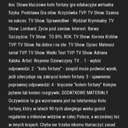
ikei. Słowa kluczowe koło fortuny gra edukacyjna wirtualna
fizyka. Podstawa Gra słów. Krzyżówka TVP. TV Show. Szansa
na sukces. TV Show. Sprawiedliwi - Wydział Kryminalny. TV
Show. Lombard. Życie pod zastaw. Interest. Barwy
Szczęścia. TV Show . TO BYŁ ROK. TV Show. Korona Królów
TVP. TV Show. Na dobre i na złe. TV Show. Ojciec Mateusz
serial TVP. TV Show. Wielki Test TVP. TV Show. Adriana
Kalska. Artist. Wojenne Dziewczyny. TV … 1 - wybór
odpowiedzi. 2 - “koło fortuny” - zespół może podwoić wynik,
jeśli zdecyduje się zakręcić kołem fortuny. 3 - ujawnienie
poprawnej odpowiedzi. 4 - kręcenie “kołem fortuny” Kolejne
pytanie lub koniec rozgrywki. DODATKOWE MATERIAŁY
Oczywiście ta gra wzorowana jest na teleturnieju Koło
fortuny, który w latach 90-tych ubiegłego wieku gościł
regularnie u milionów widzów w całej Polsce, a wcześniej też
w innych krajach. Chyba nie trzeba nikomu tłumaczyć zasad