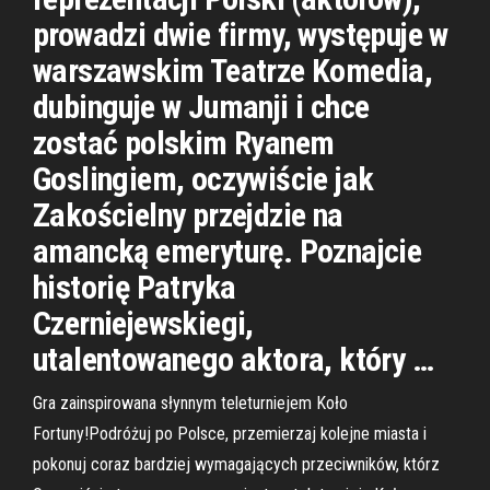
prowadzi dwie firmy, występuje w
warszawskim Teatrze Komedia,
dubinguje w Jumanji i chce
zostać polskim Ryanem
Goslingiem, oczywiście jak
Zakościelny przejdzie na
amancką emeryturę. Poznajcie
historię Patryka
Czerniejewskiegi,
utalentowanego aktora, który …
Gra zainspirowana słynnym teleturniejem Koło
Fortuny!Podróżuj po Polsce, przemierzaj kolejne miasta i
pokonuj coraz bardziej wymagających przeciwników, którz