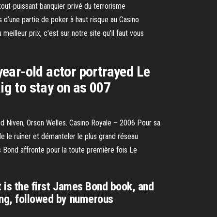
out-puissant banquier privé du terrorisme
rs d’une partie de poker à haut risque au Casino
eilleur prix, c'est sur notre site qu'il faut vous
ear-old actor portrayed Le
ig to stay on as 007
vid Niven, Orson Welles. Casino Royale – 2006 Pour sa
e le ruiner et démanteler le plus grand réseau
s Bond affronte pour la toute première fois Le
it is the first James Bond book, and
ming, followed by numerous