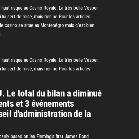
à haut risque au Casino Royale. La très belle Vesper,
lui sert de mise, mais rien ne Pour les articles
 le casino se situe au Montenégro mais c’est bien
u
à haut risque au Casino Royale. La très belle Vesper,
lui sert de mise, mais rien ne Pour les articles
. Le total du bilan a diminué
ents et 3 événements
il d'administration de la
oosely based on Ian Fleming's first James Bond