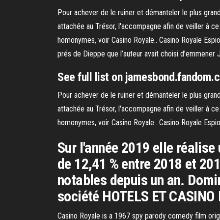
Pour achever de le ruiner et démanteler le plus grand 
attachée au Trésor, l'accompagne afin de veiller à ce
homonymes, voir Casino Royale.. Casino Royale Espions
prés de Dieppe que l’auteur avait choisi d’emmener 
See full list on jamesbond.fandom.
Pour achever de le ruiner et démanteler le plus grand 
attachée au Trésor, l'accompagne afin de veiller à ce
homonymes, voir Casino Royale.. Casino Royale Espion
Sur l'année 2019 elle réalise
de 12,41 % entre 2018 et 20
notables depuis un an. Domin
société HOTELS ET CASINO 
Casino Royale is a 1967 spy parody comedy film origi