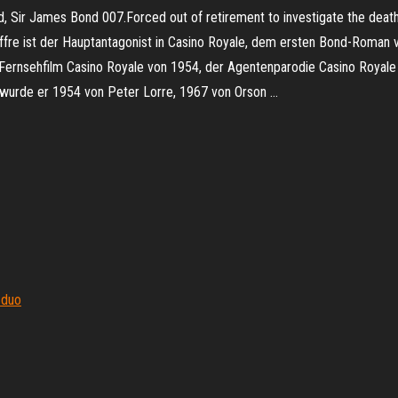
nd, Sir James Bond 007.Forced out of retirement to investigate the deat
ffre ist der Hauptantagonist in Casino Royale, dem ersten Bond-Roman 
Fernsehfilm Casino Royale von 1954, der Agentenparodie Casino Royale
 wurde er 1954 von Peter Lorre, 1967 von Orson …
 duo