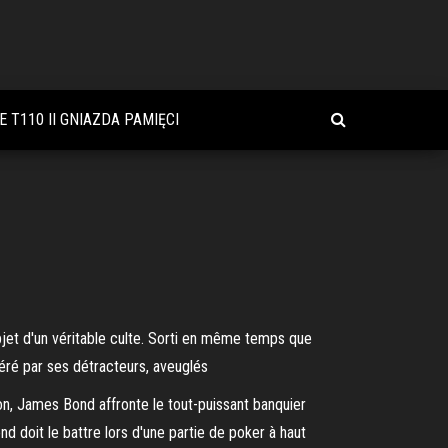
 T110 II GNIAZDA PAMIĘCI
bjet d'un véritable culte. Sorti en même temps que
déré par ses détracteurs, aveuglés
n, James Bond affronte le tout-puissant banquier
nd doit le battre lors d'une partie de poker à haut