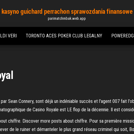
kasyno guichard perrachon sprawozdania finansowe
parimatchmbak.web.app
LDI VERI
TORONTO ACES POKER CLUB LEGALNY
POWEREDGE
oyal
r Sean Connery, sont déjà un indéniable succès et l'agent 007 fait l'o
matographique de Casino Royale est LE flop de la décennie. Il est consi
ut chiffre. Discover more posts about chiffre. Pour sa première missio
hever de le ruiner et démanteler le plus grand réseau criminel qui soit, Bo