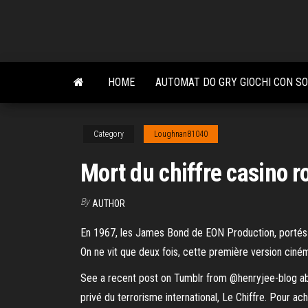
Skip
to
the
content
HOME
AUTOMAT DO GRY GIOCHI CON SO
Category
Loughnan81040
Mort du chiffre casino r
By
AUTHOR
En 1967, les James Bond de EON Production, portés pa
On ne vit que deux fois, cette première version ciné
See a recent post on Tumblr from @henryjee-blog abo
privé du terrorisme international, Le Chiffre. Pour ac