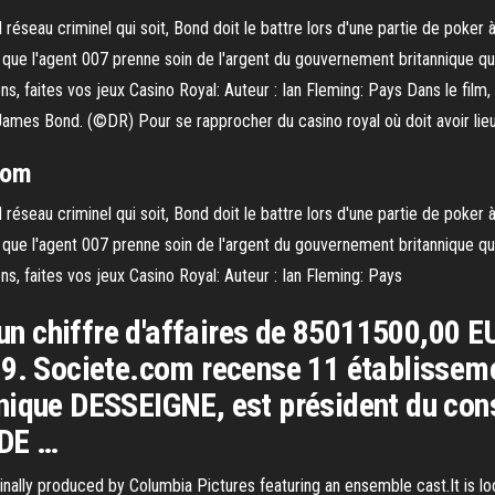
réseau criminel qui soit, Bond doit le battre lors d'une partie de poker 
 que l'agent 007 prenne soin de l'argent du gouvernement britannique qui 
, faites vos jeux Casino Royal: Auteur : Ian Fleming: Pays Dans le film,
James Bond. (©DR) Pour se rapprocher du casino royal où doit avoir lie
com
réseau criminel qui soit, Bond doit le battre lors d'une partie de poker 
 que l'agent 007 prenne soin de l'argent du gouvernement britannique qui 
s, faites vos jeux Casino Royal: Auteur : Ian Fleming: Pays
 un chiffre d'affaires de 85011500,00 EU
19. Societe.com recense 11 établissem
ique DESSEIGNE, est président du conse
DE …
nally produced by Columbia Pictures featuring an ensemble cast.It is l