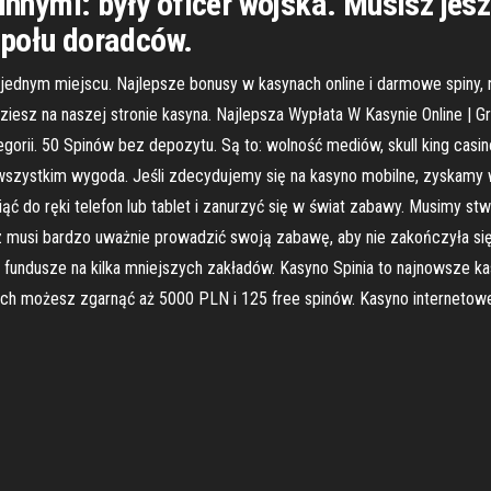
innymi: były oficer wojska. Musisz jesz
społu doradców.
ednym miejscu. Najlepsze bonusy w kasynach online i darmowe spiny, n
ziesz na naszej stronie kasyna. Najlepsza Wypłata W Kasynie Online | G
gorii. 50 Spinów bez depozytu. Są to: wolność mediów, skull king casin
e wszystkim wygoda. Jeśli zdecydujemy się na kasyno mobilne, zyskamy
do ręki telefon lub tablet i zanurzyć się w świat zabawy. Musimy stwie
z musi bardzo uważnie prowadzić swoją zabawę, aby nie zakończyła się 
 fundusze na kilka mniejszych zakładów. Kasyno Spinia to najnowsze ka
ach możesz zgarnąć aż 5000 PLN i 125 free spinów. Kasyno internetowe 