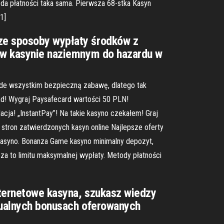
da płatności taka sama. Pierwsza 68-stka Kasyn
1]
sze sposoby wypłaty środków z
u w kasynie naziemnym do hazardu w
rzede wszystkim bezpieczną zabawę, dlatego tak
nd! Wygraj Paysafecard wartości 50 PLN!
ja! „InstantPay”! Na takie kasyno czekałem! Graj
 stron zatwierdzonych kasyn online Najlepsze oferty
asyno. Bonanza Game kasyno minimalny depozyt,
a za to limitu maksymalnej wypłaty. Metody płatności
internetowe kasyna, szukasz wiedzy
ktualnych bonusach oferowanych