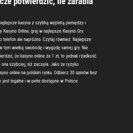
cze potwierdzić, ile zarabia
ajlepsze kasyna z szybką wypłatą pieniędzy i
ry Kasyno Online, graj w najlepsze Kasyno Gry
o telefon ale napróżno. Czytaj również: Najlepsze
 w tym wielką swobodę i wygodę samej gry. Nie
rdzić, że kasyno online za 1 zł, to jednak rzadkość.
ona szybciej, niż zaczęła. Jako że ryzyko
syno online na polskim rynku. Odbierz 30 spinów bez
jest legalne i w pełni dostępne w Polsce.